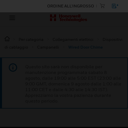
ORDINE ALL'INGROSSO
Per categoria
Collegamenti elettrici
Dispositivi
di cablaggio
Campanelli
Wired Door Chime
Questo sito sarà non disponibile per
manutenzione programmata sabato 8
agosto, dalle 19:00 alle 5:00 EST (23:00 alle
9:00 GMT, domenica 9 agosto dalle 1:00 alle
11:00 CET e dalle 4:30 alle 14:30 IST).
Apprezziamo la vostra pazienza durante
questo periodo.