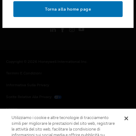
toggle view
Torna alla home page
FOLLOW US
Copyright © 2026 Honeywell International Inc.
Termini E Condizioni
Informativa Sulla Privacy
Scelte Relative Alla Privacy
Cookie
Utilizziamo i cookie e altre tecnologie di tracciamento
Annulla Sottoscrizione Globale
simili per migliorare le prestazioni del sito web, registrare
le attività del sito web, facilitare la condivisione di
informazioni sui social media e offrire pubblicità su