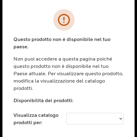
PRODOTTI
toggle view
SOLUZIONI
Questo prodotto non è disponibile nel tuo
paese.
toggle view
SETTORI
Non puoi accedere a questa pagina poiché
toggle view
questo prodotto non è disponibile nel tuo
ASSISTENZA
Paese attuale. Per visualizzare questo prodotto,
toggle view
modifica la visualizzazione del catalogo
OPPORTUNITÀ DI LAVORO
prodotti.
toggle view
Disponibilità dei prodotti:
SOCIETÀ
toggle view
Visualizza catalogo
CONTATTACI
prodotti per:
toggle view
NOTE LEGALI