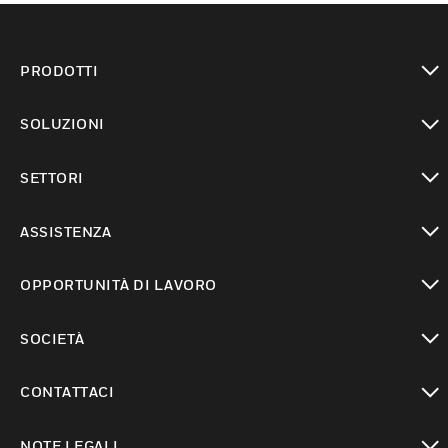
PRODOTTI
toggle view
SOLUZIONI
toggle view
SETTORI
toggle view
ASSISTENZA
toggle view
OPPORTUNITÀ DI LAVORO
toggle view
SOCIETÀ
toggle view
CONTATTACI
toggle view
NOTE LEGALI