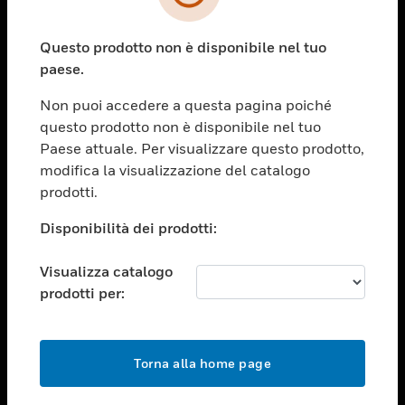
toggle view
SETTORI
Questo prodotto non è disponibile nel tuo
toggle view
ASSISTENZA
paese.
toggle view
Non puoi accedere a questa pagina poiché
OPPORTUNITÀ DI LAVORO
questo prodotto non è disponibile nel tuo
toggle view
Paese attuale. Per visualizzare questo prodotto,
SOCIETÀ
modifica la visualizzazione del catalogo
prodotti.
toggle view
CONTATTACI
Disponibilità dei prodotti:
toggle view
NOTE LEGALI
Visualizza catalogo
toggle view
prodotti per:
FOLLOW US
Torna alla home page