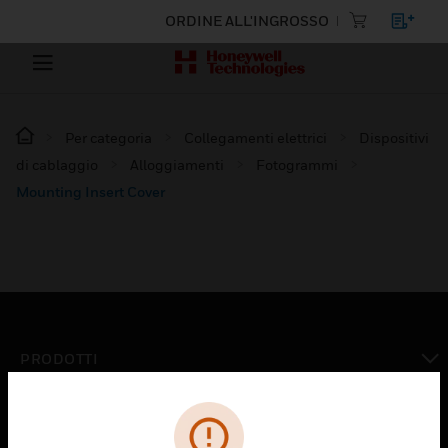
ORDINE ALL'INGROSSO
Per categoria
Collegamenti elettrici
Dispositivi
di cablaggio
Alloggiamenti
Fotogrammi
Mounting Insert Cover
PRODOTTI
toggle view
SOLUZIONI