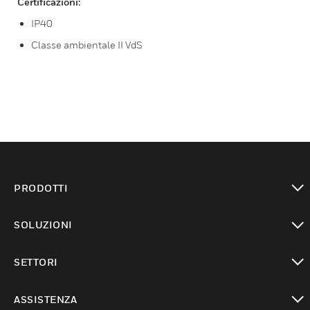
Certificazioni:
IP40
Classe ambientale II VdS
PRODOTTI
toggle view
SOLUZIONI
toggle view
SETTORI
toggle view
ASSISTENZA