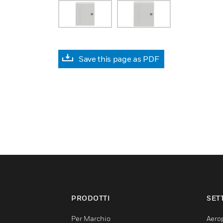
Save this page as PDF
PRODOTTI
SET
Per Marchio
Aerop