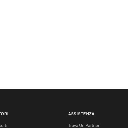
TORI
ASSISTENZA
orti
Trova Un Partner