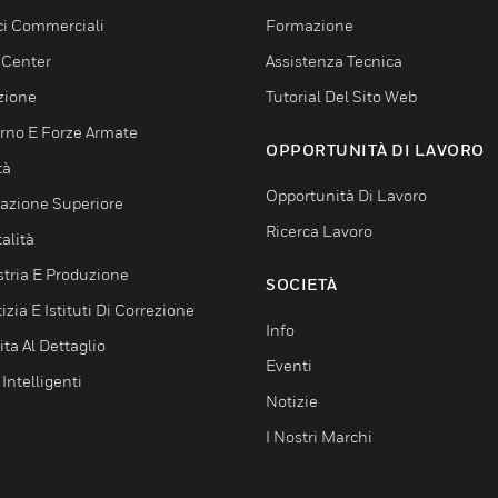
ici Commerciali
Formazione
 Center
Assistenza Tecnica
zione
Tutorial Del Sito Web
rno E Forze Armate
OPPORTUNITÀ DI LAVORO
tà
Opportunità Di Lavoro
azione Superiore
Ricerca Lavoro
alità
stria E Produzione
SOCIETÀ
izia E Istituti Di Correzione
Info
ta Al Dettaglio
Eventi
 Intelligenti
Notizie
I Nostri Marchi