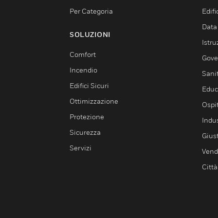
Per Categoria
Edif
Data
SOLUZIONI
Istru
Comfort
Gove
Incendio
Sani
Edifici Sicuri
Educ
Ottimizzazione
Ospit
Protezione
Indu
Sicurezza
Giust
Servizi
Vendi
Città