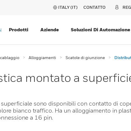
ITALY (IT)
CONTATTO
REG
Prodotti
Aziende
Soluzioni Di Automazione
N
i cablaggio
Alloggiamenti
Scatole di giunzione
Distribu
astica montato a superfici
o superficiale sono disponibili con contatto di cop
re bianco traffico. Ha un alloggiamento in plas
onnessione a 16 pin.