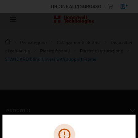
ORDINE ALL'INGROSSO
Per categoria
Collegamenti elettrici
Dispositivi
di cablaggio
Piastre frontali
Piastre di otturazione
STANDARD blind Covers with support Frame
PRODOTTI
toggle view
SOLUZIONI