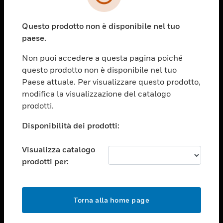
toggle view
SETTORI
Questo prodotto non è disponibile nel tuo
toggle view
ASSISTENZA
paese.
toggle view
Non puoi accedere a questa pagina poiché
OPPORTUNITÀ DI LAVORO
questo prodotto non è disponibile nel tuo
toggle view
Paese attuale. Per visualizzare questo prodotto,
SOCIETÀ
modifica la visualizzazione del catalogo
prodotti.
toggle view
CONTATTACI
Disponibilità dei prodotti:
toggle view
NOTE LEGALI
Visualizza catalogo
toggle view
prodotti per:
FOLLOW US
Torna alla home page