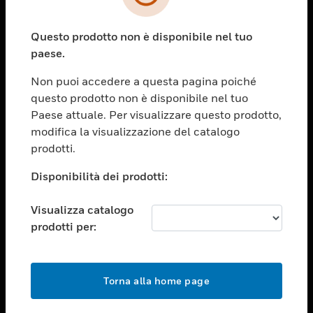
toggle view
SETTORI
Questo prodotto non è disponibile nel tuo
toggle view
ASSISTENZA
paese.
toggle view
Non puoi accedere a questa pagina poiché
OPPORTUNITÀ DI LAVORO
questo prodotto non è disponibile nel tuo
toggle view
Paese attuale. Per visualizzare questo prodotto,
SOCIETÀ
modifica la visualizzazione del catalogo
prodotti.
toggle view
CONTATTACI
Disponibilità dei prodotti:
toggle view
NOTE LEGALI
Visualizza catalogo
toggle view
prodotti per:
FOLLOW US
Torna alla home page