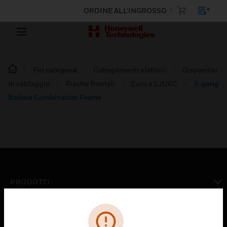
ORDINE ALL'INGROSSO
Per categoria
Collegamenti elettrici
Dispositivi
di cablaggio
Piastre frontali
Euro e LJU6C
3-gang
Badora Combination Frame
PRODOTTI
toggle view
SOLUZIONI