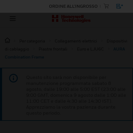
ORDINE ALL'INGROSSO
Per categoria
Collegamenti elettrici
Dispositivi
di cablaggio
Piastre frontali
Euro e LJU6C
AURA
Combination Frame
Questo sito sarà non disponibile per
manutenzione programmata sabato 8
agosto, dalle 19:00 alle 5:00 EST (23:00 alle
9:00 GMT, domenica 9 agosto dalle 1:00 alle
11:00 CET e dalle 4:30 alle 14:30 IST).
Apprezziamo la vostra pazienza durante
questo periodo.