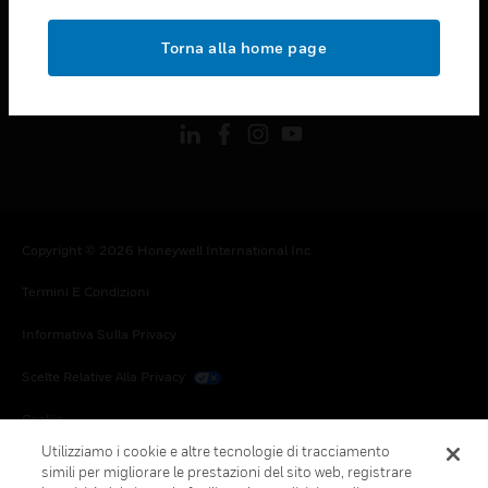
toggle view
NOTE LEGALI
Torna alla home page
toggle view
FOLLOW US
Copyright © 2026 Honeywell International Inc.
Termini E Condizioni
Informativa Sulla Privacy
Scelte Relative Alla Privacy
Cookie
Utilizziamo i cookie e altre tecnologie di tracciamento
Annulla Sottoscrizione Globale
simili per migliorare le prestazioni del sito web, registrare