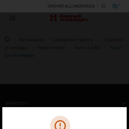
ORDINE ALL'INGROSSO
Per categoria
Collegamenti elettrici
Dispositivi
di cablaggio
Piastre frontali
Euro e LJU6C
Edge™
Euro Frontplate
PRODOTTI
toggle view
SOLUZIONI