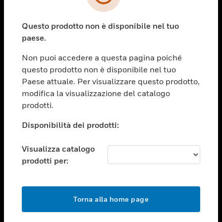
toggle view
SETTORI
Questo prodotto non è disponibile nel tuo
toggle view
ASSISTENZA
paese.
toggle view
Non puoi accedere a questa pagina poiché
OPPORTUNITÀ DI LAVORO
questo prodotto non è disponibile nel tuo
toggle view
Paese attuale. Per visualizzare questo prodotto,
SOCIETÀ
modifica la visualizzazione del catalogo
prodotti.
toggle view
CONTATTACI
Disponibilità dei prodotti:
toggle view
NOTE LEGALI
Visualizza catalogo
toggle view
prodotti per:
FOLLOW US
Torna alla home page