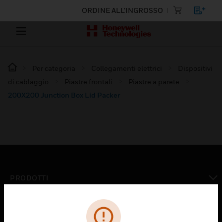
ORDINE ALL'INGROSSO
Per categoria
Collegamenti elettrici
Dispositivi
di cablaggio
Piastre frontali
Piastre a parete
200X200 Junction Box Lid Packer
PRODOTTI
toggle view
SOLUZIONI