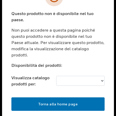
toggle view
SETTORI
Questo prodotto non è disponibile nel tuo
toggle view
ASSISTENZA
paese.
toggle view
Non puoi accedere a questa pagina poiché
OPPORTUNITÀ DI LAVORO
questo prodotto non è disponibile nel tuo
toggle view
Paese attuale. Per visualizzare questo prodotto,
SOCIETÀ
modifica la visualizzazione del catalogo
prodotti.
toggle view
CONTATTACI
Disponibilità dei prodotti:
toggle view
NOTE LEGALI
Visualizza catalogo
toggle view
prodotti per:
FOLLOW US
Torna alla home page