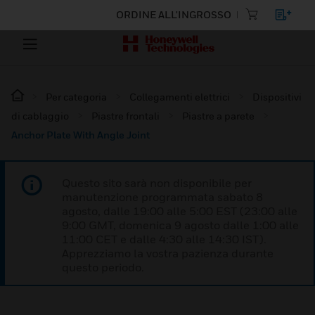
ORDINE ALL'INGROSSO
Per categoria
Collegamenti elettrici
Dispositivi
di cablaggio
Piastre frontali
Piastre a parete
Anchor Plate With Angle Joint
Questo sito sarà non disponibile per
manutenzione programmata sabato 8
agosto, dalle 19:00 alle 5:00 EST (23:00 alle
9:00 GMT, domenica 9 agosto dalle 1:00 alle
11:00 CET e dalle 4:30 alle 14:30 IST).
Apprezziamo la vostra pazienza durante
questo periodo.