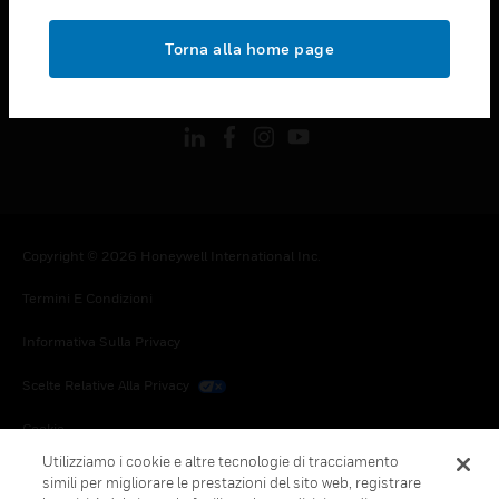
toggle view
NOTE LEGALI
Torna alla home page
toggle view
FOLLOW US
Copyright © 2026 Honeywell International Inc.
Termini E Condizioni
Informativa Sulla Privacy
Scelte Relative Alla Privacy
Cookie
Utilizziamo i cookie e altre tecnologie di tracciamento
Annulla Sottoscrizione Globale
simili per migliorare le prestazioni del sito web, registrare