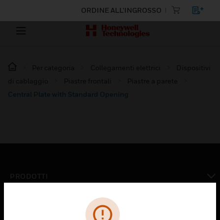
ORDINE ALL'INGROSSO
Per categoria
Collegamenti elettrici
Dispositivi
di cablaggio
Piastre frontali
Piastre a parete
Central Plate with Standard Opening
PRODOTTI
toggle view
SOLUZIONI