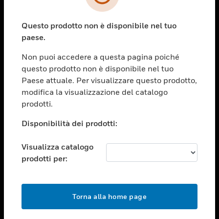
toggle view
SETTORI
Questo prodotto non è disponibile nel tuo
toggle view
ASSISTENZA
paese.
toggle view
Non puoi accedere a questa pagina poiché
OPPORTUNITÀ DI LAVORO
questo prodotto non è disponibile nel tuo
toggle view
Paese attuale. Per visualizzare questo prodotto,
SOCIETÀ
modifica la visualizzazione del catalogo
prodotti.
toggle view
CONTATTACI
Disponibilità dei prodotti:
toggle view
NOTE LEGALI
Visualizza catalogo
toggle view
prodotti per:
FOLLOW US
Torna alla home page