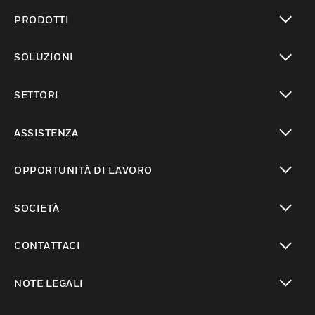
PRODOTTI
toggle view
SOLUZIONI
toggle view
SETTORI
toggle view
ASSISTENZA
toggle view
OPPORTUNITÀ DI LAVORO
toggle view
SOCIETÀ
toggle view
CONTATTACI
toggle view
NOTE LEGALI
toggle view