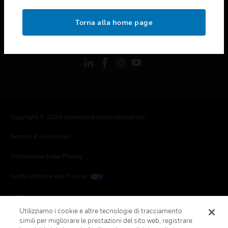
toggle view
NOTE LEGALI
Torna alla home page
toggle view
FOLLOW US
Copyright © 2026 Honeywell International Inc.
Termini E Condizioni
Informativa Sulla Privacy
Scelte Relative Alla Privacy
Cookie
Utilizziamo i cookie e altre tecnologie di tracciamento
Annulla Sottoscrizione Globale
simili per migliorare le prestazioni del sito web, registrare