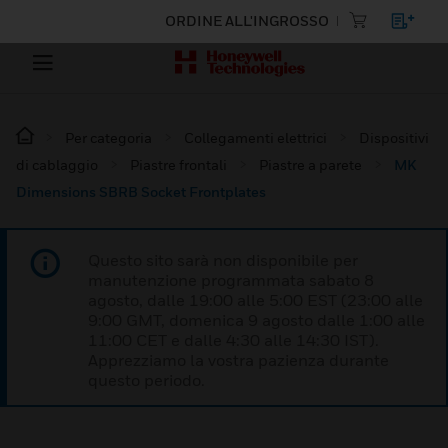
ORDINE ALL'INGROSSO
Per categoria
Collegamenti elettrici
Dispositivi
di cablaggio
Piastre frontali
Piastre a parete
MK
Dimensions SBRB Socket Frontplates
Questo sito sarà non disponibile per
manutenzione programmata sabato 8
agosto, dalle 19:00 alle 5:00 EST (23:00 alle
9:00 GMT, domenica 9 agosto dalle 1:00 alle
11:00 CET e dalle 4:30 alle 14:30 IST).
Apprezziamo la vostra pazienza durante
questo periodo.