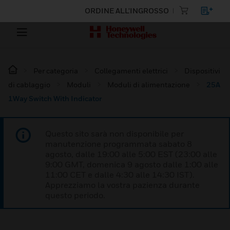
ORDINE ALL'INGROSSO
Per categoria
Collegamenti elettrici
Dispositivi
di cablaggio
Moduli
Moduli di alimentazione
25A
1Way Switch With Indicator
Questo sito sarà non disponibile per
manutenzione programmata sabato 8
agosto, dalle 19:00 alle 5:00 EST (23:00 alle
9:00 GMT, domenica 9 agosto dalle 1:00 alle
11:00 CET e dalle 4:30 alle 14:30 IST).
Apprezziamo la vostra pazienza durante
questo periodo.