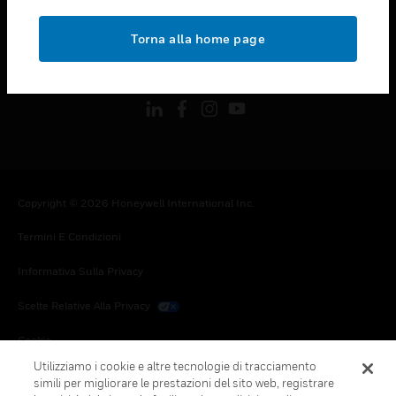
toggle view
NOTE LEGALI
Torna alla home page
toggle view
FOLLOW US
Copyright © 2026 Honeywell International Inc.
Termini E Condizioni
Informativa Sulla Privacy
Scelte Relative Alla Privacy
Cookie
Utilizziamo i cookie e altre tecnologie di tracciamento
Annulla Sottoscrizione Globale
simili per migliorare le prestazioni del sito web, registrare