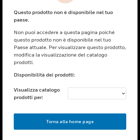
toggle view
Questo prodotto non è disponibile nel tuo
ASSISTENZA
paese.
toggle view
OPPORTUNITÀ DI LAVORO
Non puoi accedere a questa pagina poiché
questo prodotto non è disponibile nel tuo
toggle view
Paese attuale. Per visualizzare questo prodotto,
SOCIETÀ
modifica la visualizzazione del catalogo
toggle view
prodotti.
CONTATTACI
Disponibilità dei prodotti:
toggle view
NOTE LEGALI
Visualizza catalogo
toggle view
prodotti per:
FOLLOW US
Torna alla home page