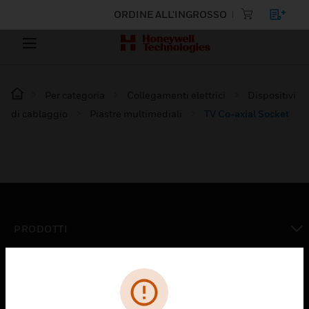
ORDINE ALL'INGROSSO
Per categoria
Collegamenti elettrici
Dispositivi
di cablaggio
Piastre multimediali
TV Co-axial Socket
PRODOTTI
toggle view
SOLUZIONI
toggle view
SETTORI