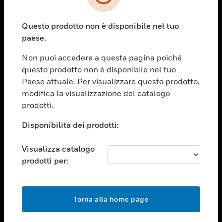
toggle view
SETTORI
Questo prodotto non è disponibile nel tuo
toggle view
ASSISTENZA
paese.
toggle view
Non puoi accedere a questa pagina poiché
OPPORTUNITÀ DI LAVORO
questo prodotto non è disponibile nel tuo
toggle view
Paese attuale. Per visualizzare questo prodotto,
SOCIETÀ
modifica la visualizzazione del catalogo
prodotti.
toggle view
CONTATTACI
Disponibilità dei prodotti:
toggle view
NOTE LEGALI
Visualizza catalogo
toggle view
prodotti per:
FOLLOW US
Torna alla home page