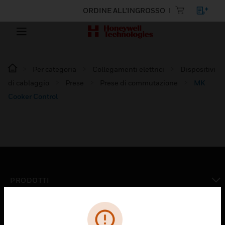
ORDINE ALL'INGROSSO
Per categoria
Collegamenti elettrici
Dispositivi
di cablaggio
Prese
Prese di commutazione
MK
Cooker Control
PRODOTTI
toggle view
SOLUZIONI