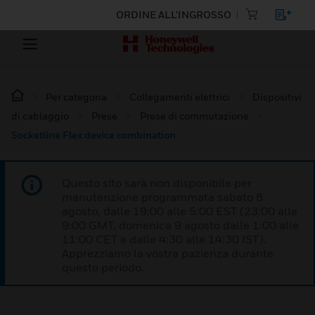
ORDINE ALL'INGROSSO
Per categoria
Collegamenti elettrici
Dispositivi
di cablaggio
Prese
Prese di commutazione
Socketline Flex device combination
Questo sito sarà non disponibile per
manutenzione programmata sabato 8
agosto, dalle 19:00 alle 5:00 EST (23:00 alle
9:00 GMT, domenica 9 agosto dalle 1:00 alle
11:00 CET e dalle 4:30 alle 14:30 IST).
Apprezziamo la vostra pazienza durante
questo periodo.