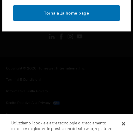
toggle view
NOTE LEGALI
Torna alla home page
toggle view
FOLLOW US
Copyright © 2026 Honeywell International Inc.
Termini E Condizioni
Informativa Sulla Privacy
Scelte Relative Alla Privacy
Cookie
Utilizziamo i cookie e altre tecnologie di tracciamento
Annulla Sottoscrizione Globale
simili per migliorare le prestazioni del sito web, registrare