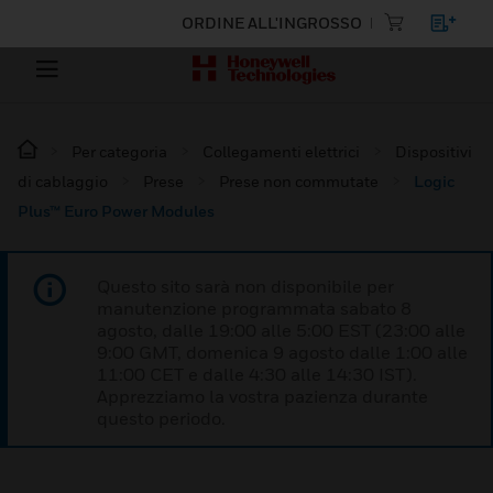
ORDINE ALL'INGROSSO
Per categoria
Collegamenti elettrici
Dispositivi
di cablaggio
Prese
Prese non commutate
Logic
Plus™ Euro Power Modules
Questo sito sarà non disponibile per
manutenzione programmata sabato 8
agosto, dalle 19:00 alle 5:00 EST (23:00 alle
9:00 GMT, domenica 9 agosto dalle 1:00 alle
11:00 CET e dalle 4:30 alle 14:30 IST).
Apprezziamo la vostra pazienza durante
questo periodo.