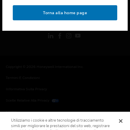
toggle view
NOTE LEGALI
Torna alla home page
toggle view
FOLLOW US
Copyright © 2026 Honeywell International Inc.
Termini E Condizioni
Informativa Sulla Privacy
Scelte Relative Alla Privacy
Cookie
Utilizziamo i cookie e altre tecnologie di tracciamento
Annulla Sottoscrizione Globale
simili per migliorare le prestazioni del sito web, registrare