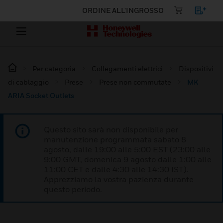
ORDINE ALL'INGROSSO
Per categoria
Collegamenti elettrici
Dispositivi
di cablaggio
Prese
Prese non commutate
MK
ARIA Socket Outlets
Questo sito sarà non disponibile per
manutenzione programmata sabato 8
agosto, dalle 19:00 alle 5:00 EST (23:00 alle
9:00 GMT, domenica 9 agosto dalle 1:00 alle
11:00 CET e dalle 4:30 alle 14:30 IST).
Apprezziamo la vostra pazienza durante
questo periodo.