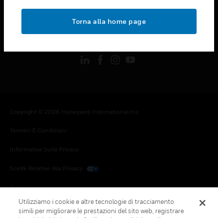
toggle view
NOTE LEGALI
Torna alla home page
toggle view
FOLLOW US
Copyright © 2026 Honeywell International Inc.
Termini E Condizioni
Informativa Sulla Privacy
Scelte Relative Alla Privacy
Cookie
Utilizziamo i cookie e altre tecnologie di tracciamento
Annulla Sottoscrizione Globale
simili per migliorare le prestazioni del sito web, registrare