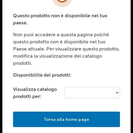
toggle view
SETTORI
Questo prodotto non è disponibile nel tuo
toggle view
ASSISTENZA
paese.
toggle view
Non puoi accedere a questa pagina poiché
OPPORTUNITÀ DI LAVORO
questo prodotto non è disponibile nel tuo
toggle view
Paese attuale. Per visualizzare questo prodotto,
SOCIETÀ
modifica la visualizzazione del catalogo
prodotti.
toggle view
CONTATTACI
Disponibilità dei prodotti:
toggle view
NOTE LEGALI
Visualizza catalogo
toggle view
prodotti per:
FOLLOW US
Torna alla home page