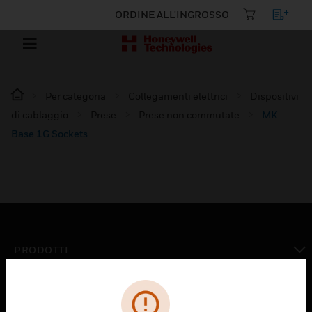
ORDINE ALL'INGROSSO
Per categoria
Collegamenti elettrici
Dispositivi
di cablaggio
Prese
Prese non commutate
MK
Base 1G Sockets
PRODOTTI
toggle view
SOLUZIONI