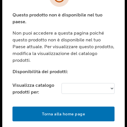
toggle view
SETTORI
Questo prodotto non è disponibile nel tuo
toggle view
ASSISTENZA
paese.
toggle view
Non puoi accedere a questa pagina poiché
OPPORTUNITÀ DI LAVORO
questo prodotto non è disponibile nel tuo
toggle view
Paese attuale. Per visualizzare questo prodotto,
SOCIETÀ
modifica la visualizzazione del catalogo
prodotti.
toggle view
CONTATTACI
Disponibilità dei prodotti:
toggle view
NOTE LEGALI
Visualizza catalogo
toggle view
prodotti per:
FOLLOW US
Torna alla home page