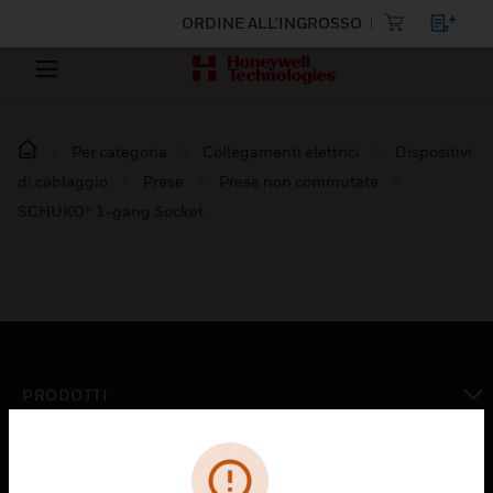
ORDINE ALL'INGROSSO
Per categoria
Collegamenti elettrici
Dispositivi
di cablaggio
Prese
Prese non commutate
SCHUKO® 1-gang Socket
PRODOTTI
toggle view
SOLUZIONI