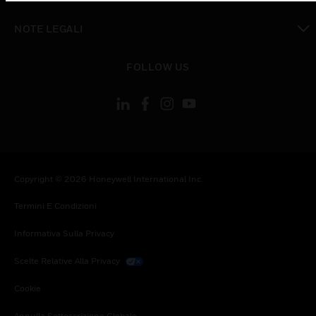
toggle view
NOTE LEGALI
toggle view
FOLLOW US
Copyright © 2026 Honeywell International Inc.
Termini E Condizioni
Informativa Sulla Privacy
Scelte Relative Alla Privacy
Cookie
Annulla Sottoscrizione Globale