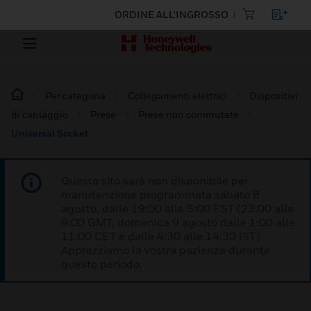
ORDINE ALL'INGROSSO
Per categoria
Collegamenti elettrici
Dispositivi
di cablaggio
Prese
Prese non commutate
Universal Socket
Questo sito sarà non disponibile per
manutenzione programmata sabato 8
agosto, dalle 19:00 alle 5:00 EST (23:00 alle
9:00 GMT, domenica 9 agosto dalle 1:00 alle
11:00 CET e dalle 4:30 alle 14:30 IST).
Apprezziamo la vostra pazienza durante
questo periodo.