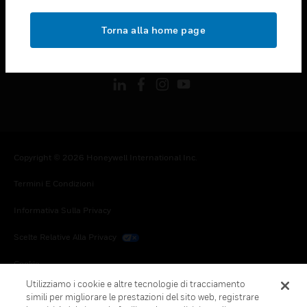
toggle view
NOTE LEGALI
Torna alla home page
toggle view
FOLLOW US
Copyright © 2026 Honeywell International Inc.
Termini E Condizioni
Informativa Sulla Privacy
Scelte Relative Alla Privacy
Cookie
Utilizziamo i cookie e altre tecnologie di tracciamento
Annulla Sottoscrizione Globale
simili per migliorare le prestazioni del sito web, registrare