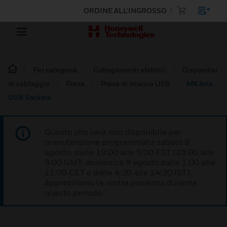
ORDINE ALL'INGROSSO
Per categoria
Collegamenti elettrici
Dispositivi
di cablaggio
Prese
Prese di ricarica USB
MK Aria
USB Sockets
Questo sito sarà non disponibile per
manutenzione programmata sabato 8
agosto, dalle 19:00 alle 5:00 EST (23:00 alle
9:00 GMT, domenica 9 agosto dalle 1:00 alle
11:00 CET e dalle 4:30 alle 14:30 IST).
Apprezziamo la vostra pazienza durante
questo periodo.