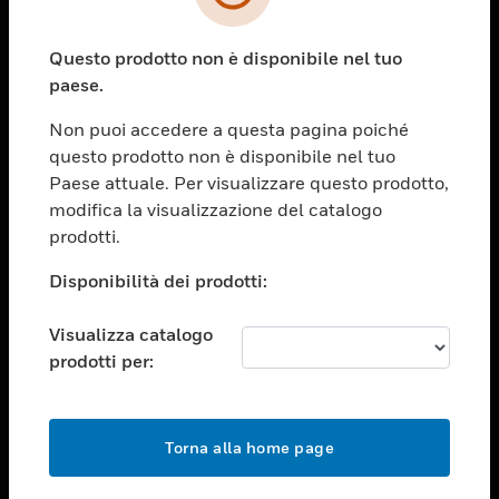
toggle view
SETTORI
Questo prodotto non è disponibile nel tuo
toggle view
ASSISTENZA
paese.
toggle view
Non puoi accedere a questa pagina poiché
OPPORTUNITÀ DI LAVORO
questo prodotto non è disponibile nel tuo
toggle view
Paese attuale. Per visualizzare questo prodotto,
SOCIETÀ
modifica la visualizzazione del catalogo
prodotti.
toggle view
CONTATTACI
Disponibilità dei prodotti:
toggle view
NOTE LEGALI
Visualizza catalogo
toggle view
prodotti per:
FOLLOW US
Torna alla home page