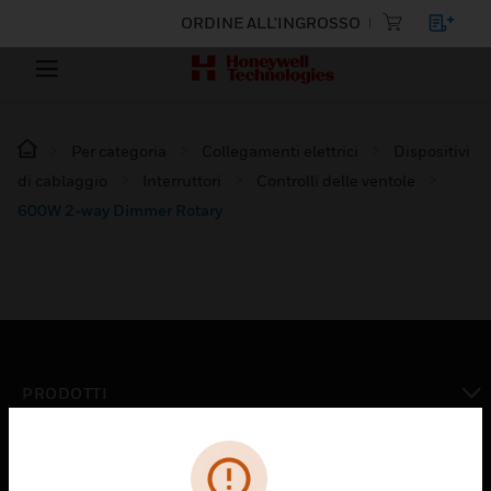
ORDINE ALL'INGROSSO
Per categoria
Collegamenti elettrici
Dispositivi
di cablaggio
Interruttori
Controlli delle ventole
600W 2-way Dimmer Rotary
PRODOTTI
toggle view
SOLUZIONI