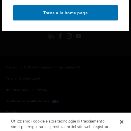
toggle view
NOTE LEGALI
Torna alla home page
toggle view
FOLLOW US
Copyright © 2026 Honeywell International Inc.
Termini E Condizioni
Informativa Sulla Privacy
Scelte Relative Alla Privacy
Cookie
Utilizziamo i cookie e altre tecnologie di tracciamento
Annulla Sottoscrizione Globale
simili per migliorare le prestazioni del sito web, registrare