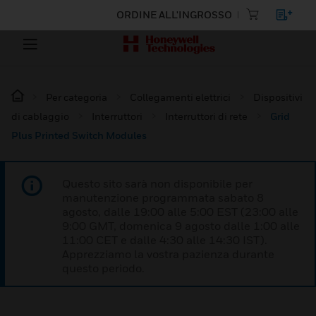
ORDINE ALL'INGROSSO
Per categoria
Collegamenti elettrici
Dispositivi
di cablaggio
Interruttori
Interruttori di rete
Grid
Plus Printed Switch Modules
Questo sito sarà non disponibile per
manutenzione programmata sabato 8
agosto, dalle 19:00 alle 5:00 EST (23:00 alle
9:00 GMT, domenica 9 agosto dalle 1:00 alle
11:00 CET e dalle 4:30 alle 14:30 IST).
Apprezziamo la vostra pazienza durante
questo periodo.