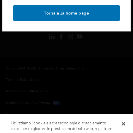
toggle view
NOTE LEGALI
Torna alla home page
toggle view
FOLLOW US
Copyright © 2026 Honeywell International Inc.
Termini E Condizioni
Informativa Sulla Privacy
Scelte Relative Alla Privacy
Cookie
Utilizziamo i cookie e altre tecnologie di tracciamento
Annulla Sottoscrizione Globale
simili per migliorare le prestazioni del sito web, registrare