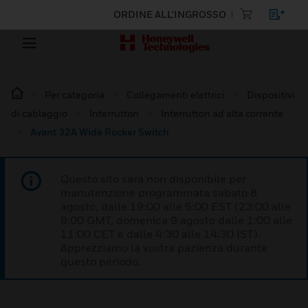
ORDINE ALL'INGROSSO
Per categoria
Collegamenti elettrici
Dispositivi
di cablaggio
Interruttori
Interruttori ad alta corrente
Avant 32A Wide Rocker Switch
Questo sito sarà non disponibile per
manutenzione programmata sabato 8
agosto, dalle 19:00 alle 5:00 EST (23:00 alle
9:00 GMT, domenica 9 agosto dalle 1:00 alle
11:00 CET e dalle 4:30 alle 14:30 IST).
Apprezziamo la vostra pazienza durante
questo periodo.