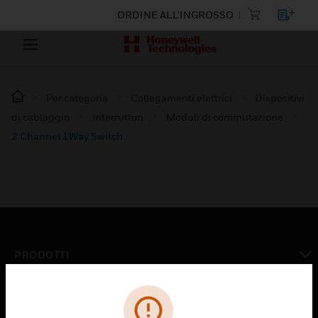
ORDINE ALL'INGROSSO
Per categoria
Collegamenti elettrici
Dispositivi
di cablaggio
Interruttori
Moduli di commutazione
2 Channel 1Way Switch
PRODOTTI
toggle view
SOLUZIONI