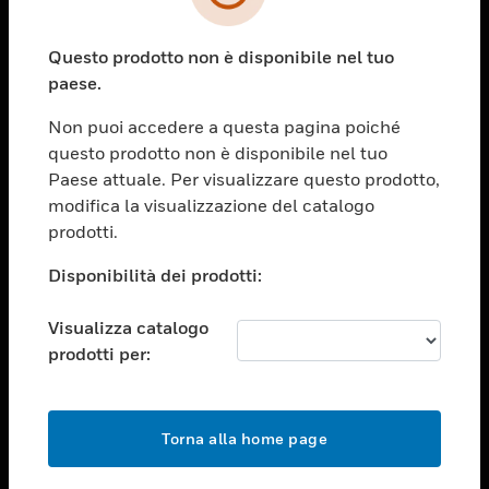
toggle view
SETTORI
Questo prodotto non è disponibile nel tuo
toggle view
ASSISTENZA
paese.
toggle view
Non puoi accedere a questa pagina poiché
OPPORTUNITÀ DI LAVORO
questo prodotto non è disponibile nel tuo
toggle view
Paese attuale. Per visualizzare questo prodotto,
SOCIETÀ
modifica la visualizzazione del catalogo
prodotti.
toggle view
CONTATTACI
Disponibilità dei prodotti:
toggle view
NOTE LEGALI
Visualizza catalogo
toggle view
prodotti per:
FOLLOW US
Torna alla home page