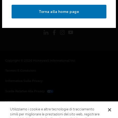
toggle view
NOTE LEGALI
Torna alla home page
toggle view
FOLLOW US
Copyright © 2026 Honeywell International Inc.
Termini E Condizioni
Informativa Sulla Privacy
Scelte Relative Alla Privacy
Cookie
Utilizziamo i cookie e altre tecnologie di tracciamento
Annulla Sottoscrizione Globale
simili per migliorare le prestazioni del sito web, registrare