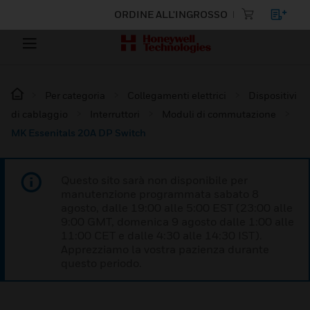
ORDINE ALL'INGROSSO
Per categoria
Collegamenti elettrici
Dispositivi
di cablaggio
Interruttori
Moduli di commutazione
MK Essenitals 20A DP Switch
Questo sito sarà non disponibile per
manutenzione programmata sabato 8
agosto, dalle 19:00 alle 5:00 EST (23:00 alle
9:00 GMT, domenica 9 agosto dalle 1:00 alle
11:00 CET e dalle 4:30 alle 14:30 IST).
Apprezziamo la vostra pazienza durante
questo periodo.