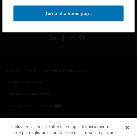
toggle view
NOTE LEGALI
Torna alla home page
toggle view
FOLLOW US
Copyright © 2026 Honeywell International Inc.
Termini E Condizioni
Informativa Sulla Privacy
Scelte Relative Alla Privacy
Cookie
Utilizziamo i cookie e altre tecnologie di tracciamento
Annulla Sottoscrizione Globale
simili per migliorare le prestazioni del sito web, registrare