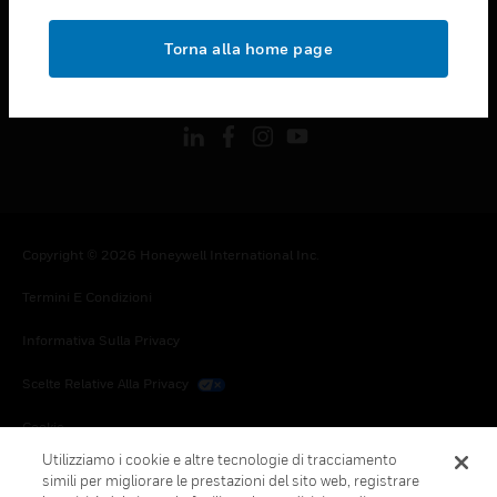
toggle view
NOTE LEGALI
Torna alla home page
toggle view
FOLLOW US
Copyright © 2026 Honeywell International Inc.
Termini E Condizioni
Informativa Sulla Privacy
Scelte Relative Alla Privacy
Cookie
Utilizziamo i cookie e altre tecnologie di tracciamento
Annulla Sottoscrizione Globale
simili per migliorare le prestazioni del sito web, registrare