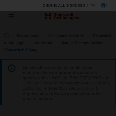
ORDINE ALL'INGROSSO
Per categoria
Collegamenti elettrici
Dispositivi
di cablaggio
Interruttori
Moduli di commutazione
Plateswitch 3 Gang
Questo sito sarà non disponibile per
manutenzione programmata sabato 8
agosto, dalle 19:00 alle 5:00 EST (23:00 alle
9:00 GMT, domenica 9 agosto dalle 1:00 alle
11:00 CET e dalle 4:30 alle 14:30 IST).
Apprezziamo la vostra pazienza durante
questo periodo.