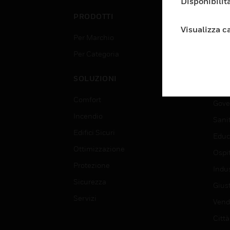
Disponibilità
PRODOTTI
SET
Visualizza c
Per Marchio
Aerop
Per Categoria
Edif
Data
SOLUZIONI
Istru
Comfort
Gove
Incendio
Sani
Edifici Sicuri
Educ
Ottimizzazione
Ospit
Protezione
Indu
Sicurezza
Giust
Servizi
Vendi
Città