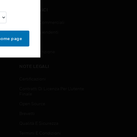
CONTATTACI
Richieste Commerciali
Accesso Dipendenti
 home page
Iscrizione
Annulla Iscrizione
NOTE LEGALI
Certificazioni
Contratti Di Licenza Per L'utente
Finale
Open Source
Brevetti
Qualità E Sicurezza
Termini E Condizioni