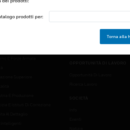
 dei prodotti:
TORI
ASSISTENZA
atalogo prodotti per:
orti
Trova Un Partner
ici Commerciali
Formazione
Torna alla
 Center
Assistenza Tecnica
zione
Tutorial Del Sito Web
rno E Forze Armate
OPPORTUNITÀ DI LAVORO
tà
Opportunità Di Lavoro
azione Superiore
Ricerca Lavoro
alità
stria E Produzione
SOCIETÀ
izia E Istituti Di Correzione
Info
ta Al Dettaglio
Eventi
 Intelligenti
Notizie