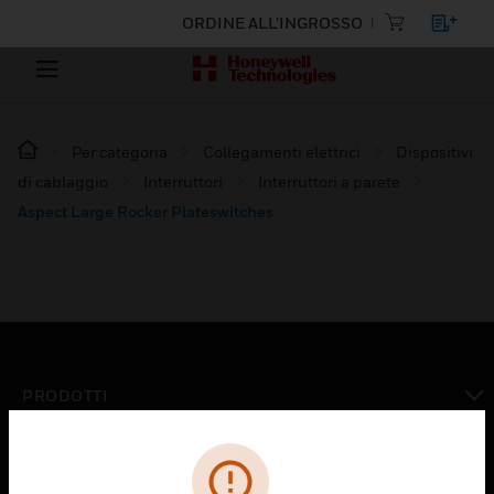
ORDINE ALL'INGROSSO
Per categoria
Collegamenti elettrici
Dispositivi
di cablaggio
Interruttori
Interruttori a parete
Aspect Large Rocker Plateswitches
PRODOTTI
toggle view
SOLUZIONI