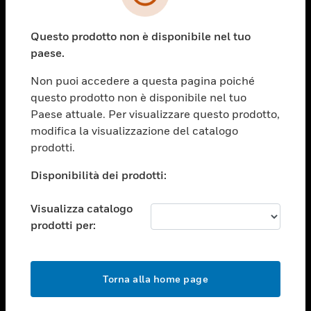
toggle view
SETTORI
Questo prodotto non è disponibile nel tuo
toggle view
ASSISTENZA
paese.
toggle view
Non puoi accedere a questa pagina poiché
OPPORTUNITÀ DI LAVORO
questo prodotto non è disponibile nel tuo
toggle view
Paese attuale. Per visualizzare questo prodotto,
SOCIETÀ
modifica la visualizzazione del catalogo
prodotti.
toggle view
CONTATTACI
Disponibilità dei prodotti:
toggle view
NOTE LEGALI
Visualizza catalogo
toggle view
prodotti per:
FOLLOW US
Torna alla home page