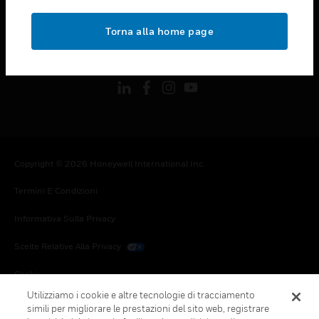
toggle view
NOTE LEGALI
Torna alla home page
toggle view
FOLLOW US
Copyright © 2026 Honeywell International Inc.
Termini E Condizioni
Informativa Sulla Privacy
Scelte Relative Alla Privacy
Cookie
Utilizziamo i cookie e altre tecnologie di tracciamento
Annulla Sottoscrizione Globale
simili per migliorare le prestazioni del sito web, registrare