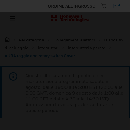
ORDINE ALL'INGROSSO
Per categoria
Collegamenti elettrici
Dispositivi
di cablaggio
Interruttori
Interruttori a parete
AURA toggle and rotary switch Cover
Questo sito sarà non disponibile per
manutenzione programmata sabato 8
agosto, dalle 19:00 alle 5:00 EST (23:00 alle
9:00 GMT, domenica 9 agosto dalle 1:00 alle
11:00 CET e dalle 4:30 alle 14:30 IST).
Apprezziamo la vostra pazienza durante
questo periodo.