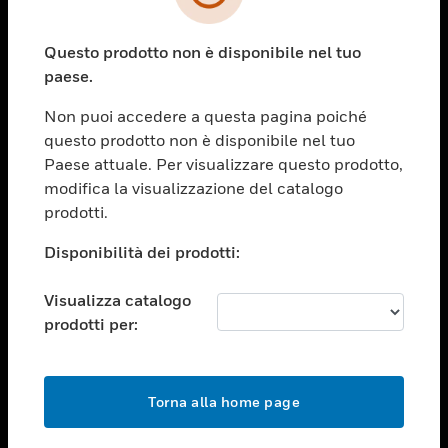
toggle view
SETTORI
Questo prodotto non è disponibile nel tuo
toggle view
ASSISTENZA
paese.
toggle view
Non puoi accedere a questa pagina poiché
OPPORTUNITÀ DI LAVORO
questo prodotto non è disponibile nel tuo
toggle view
Paese attuale. Per visualizzare questo prodotto,
SOCIETÀ
modifica la visualizzazione del catalogo
prodotti.
toggle view
CONTATTACI
Disponibilità dei prodotti:
toggle view
NOTE LEGALI
Visualizza catalogo
toggle view
prodotti per:
FOLLOW US
Torna alla home page