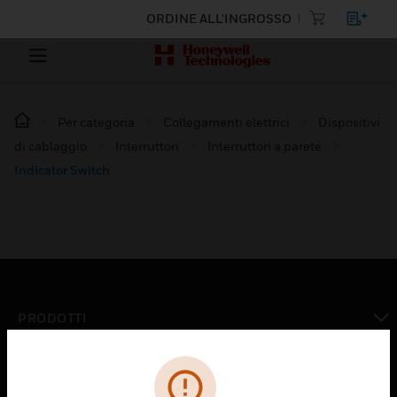
ORDINE ALL'INGROSSO
Per categoria
Collegamenti elettrici
Dispositivi
di cablaggio
Interruttori
Interruttori a parete
Indicator Switch
PRODOTTI
toggle view
SOLUZIONI