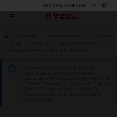
ORDINE ALL'INGROSSO
Per categoria
Collegamenti elettrici
Dispositivi
di cablaggio
Interruttori
Interruttori a parete
MK
Essentials 20A Plateswitches with Wide Rockers
Questo sito sarà non disponibile per
manutenzione programmata sabato 8
agosto, dalle 19:00 alle 5:00 EST (23:00 alle
9:00 GMT, domenica 9 agosto dalle 1:00 alle
11:00 CET e dalle 4:30 alle 14:30 IST).
Apprezziamo la vostra pazienza durante
questo periodo.