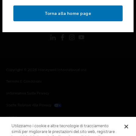
toggle view
NOTE LEGALI
Torna alla home page
toggle view
FOLLOW US
Copyright © 2026 Honeywell International Inc.
Termini E Condizioni
Informativa Sulla Privacy
Scelte Relative Alla Privacy
Cookie
Utilizziamo i cookie e altre tecnologie di tracciamento
Annulla Sottoscrizione Globale
simili per migliorare le prestazioni del sito web, registrare