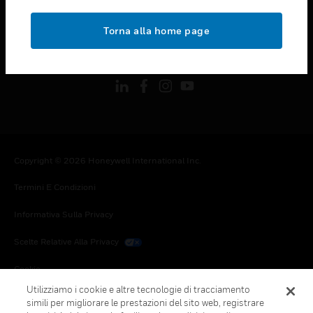
toggle view
NOTE LEGALI
Torna alla home page
toggle view
FOLLOW US
Copyright © 2026 Honeywell International Inc.
Termini E Condizioni
Informativa Sulla Privacy
Scelte Relative Alla Privacy
Cookie
Utilizziamo i cookie e altre tecnologie di tracciamento
Annulla Sottoscrizione Globale
simili per migliorare le prestazioni del sito web, registrare