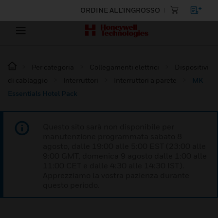
ORDINE ALL'INGROSSO
Per categoria
Collegamenti elettrici
Dispositivi
di cablaggio
Interruttori
Interruttori a parete
MK
Essentials Hotel Pack
Questo sito sarà non disponibile per
manutenzione programmata sabato 8
agosto, dalle 19:00 alle 5:00 EST (23:00 alle
9:00 GMT, domenica 9 agosto dalle 1:00 alle
11:00 CET e dalle 4:30 alle 14:30 IST).
Apprezziamo la vostra pazienza durante
questo periodo.