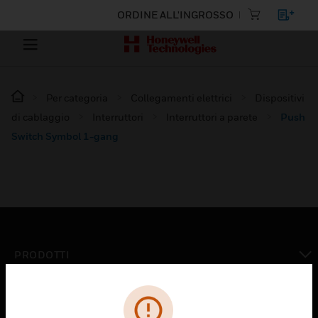
ORDINE ALL'INGROSSO
Per categoria
Collegamenti elettrici
Dispositivi
di cablaggio
Interruttori
Interruttori a parete
Push
Switch Symbol 1-gang
PRODOTTI
toggle view
SOLUZIONI