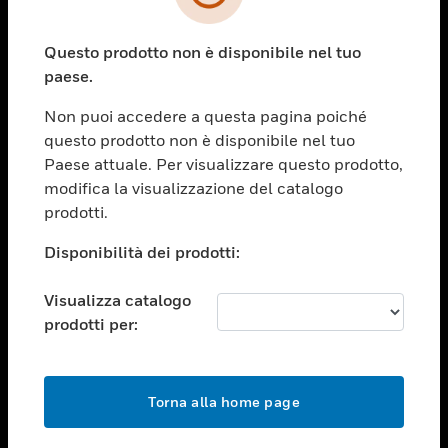
toggle view
SETTORI
Questo prodotto non è disponibile nel tuo
toggle view
ASSISTENZA
paese.
toggle view
Non puoi accedere a questa pagina poiché
OPPORTUNITÀ DI LAVORO
questo prodotto non è disponibile nel tuo
toggle view
Paese attuale. Per visualizzare questo prodotto,
SOCIETÀ
modifica la visualizzazione del catalogo
prodotti.
toggle view
CONTATTACI
Disponibilità dei prodotti:
toggle view
NOTE LEGALI
Visualizza catalogo
toggle view
prodotti per:
FOLLOW US
Torna alla home page