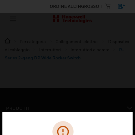
ORDINE ALL'INGROSSO
Per categoria
Collegamenti elettrici
Dispositivi
di cablaggio
Interruttori
Interruttori a parete
R-
Series 2-gang DP Wide Rocker Switch
PRODOTTI
toggle view
SOLUZIONI