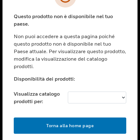
toggle view
SETTORI
Questo prodotto non è disponibile nel tuo
toggle view
ASSISTENZA
paese.
toggle view
Non puoi accedere a questa pagina poiché
OPPORTUNITÀ DI LAVORO
questo prodotto non è disponibile nel tuo
toggle view
Paese attuale. Per visualizzare questo prodotto,
SOCIETÀ
modifica la visualizzazione del catalogo
prodotti.
toggle view
CONTATTACI
Disponibilità dei prodotti:
toggle view
NOTE LEGALI
Visualizza catalogo
toggle view
prodotti per:
FOLLOW US
Torna alla home page