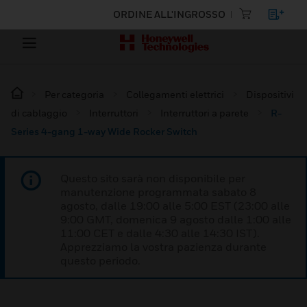
ORDINE ALL'INGROSSO
Per categoria
Collegamenti elettrici
Dispositivi
di cablaggio
Interruttori
Interruttori a parete
R-
Series 4-gang 1-way Wide Rocker Switch
Questo sito sarà non disponibile per
manutenzione programmata sabato 8
agosto, dalle 19:00 alle 5:00 EST (23:00 alle
9:00 GMT, domenica 9 agosto dalle 1:00 alle
11:00 CET e dalle 4:30 alle 14:30 IST).
Apprezziamo la vostra pazienza durante
questo periodo.