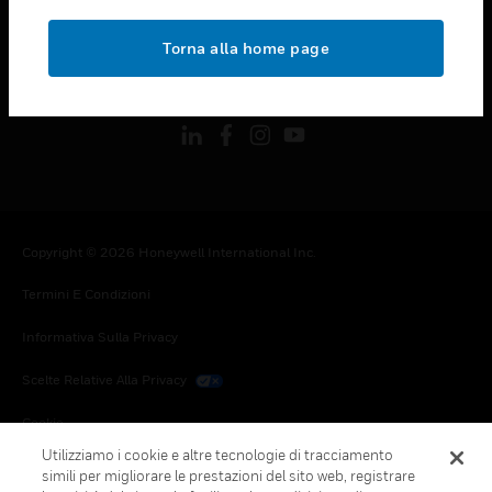
toggle view
NOTE LEGALI
Torna alla home page
toggle view
FOLLOW US
Copyright © 2026 Honeywell International Inc.
Termini E Condizioni
Informativa Sulla Privacy
Scelte Relative Alla Privacy
Cookie
Utilizziamo i cookie e altre tecnologie di tracciamento
Annulla Sottoscrizione Globale
simili per migliorare le prestazioni del sito web, registrare