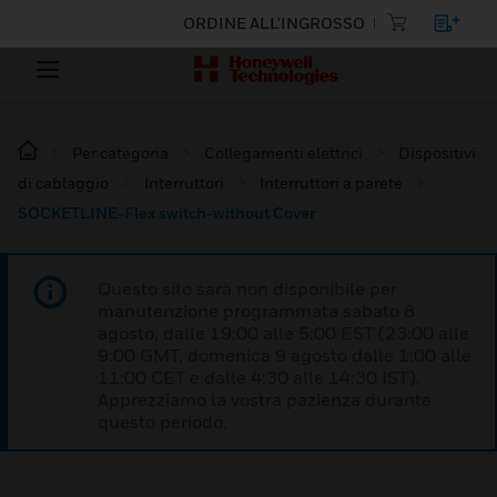
ORDINE ALL'INGROSSO
Per categoria
Collegamenti elettrici
Dispositivi
di cablaggio
Interruttori
Interruttori a parete
SOCKETLINE-Flex switch-without Cover
Questo sito sarà non disponibile per
manutenzione programmata sabato 8
agosto, dalle 19:00 alle 5:00 EST (23:00 alle
9:00 GMT, domenica 9 agosto dalle 1:00 alle
11:00 CET e dalle 4:30 alle 14:30 IST).
Apprezziamo la vostra pazienza durante
questo periodo.