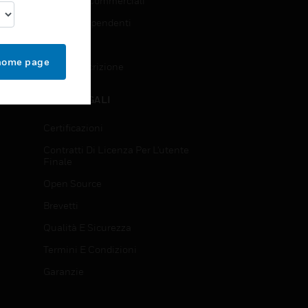
Richieste Commerciali
Accesso Dipendenti
Iscrizione
 home page
Annulla Iscrizione
NOTE LEGALI
Certificazioni
Contratti Di Licenza Per L'utente
Finale
Open Source
Brevetti
Qualità E Sicurezza
Termini E Condizioni
Garanzie