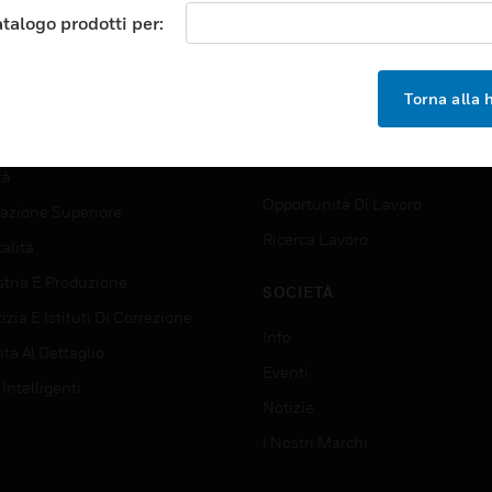
orti
Trova Un Partner
atalogo prodotti per:
ici Commerciali
Formazione
 Center
Assistenza Tecnica
Torna alla
zione
Tutorial Del Sito Web
rno E Forze Armate
OPPORTUNITÀ DI LAVORO
tà
Opportunità Di Lavoro
azione Superiore
Ricerca Lavoro
alità
stria E Produzione
SOCIETÀ
izia E Istituti Di Correzione
Info
ta Al Dettaglio
Eventi
 Intelligenti
Notizie
I Nostri Marchi