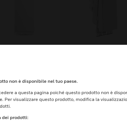
6AX One Way Switch
10AX One Way Swi
 1M
- 1M
tto non è disponibile nel tuo paese.
edere a questa pagina poiché questo prodotto non è dispon
e. Per visualizzare questo prodotto, modifica la visualizzazi
dotti.
TORI
ASSISTENZA
 dei prodotti: