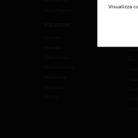
Per Marchio
Aerop
Visualizza c
Per Categoria
Edif
Data
SOLUZIONI
Istru
Comfort
Gove
Incendio
Sani
Edifici Sicuri
Educ
Ottimizzazione
Ospit
Protezione
Indu
Sicurezza
Giust
Servizi
Vendi
Città