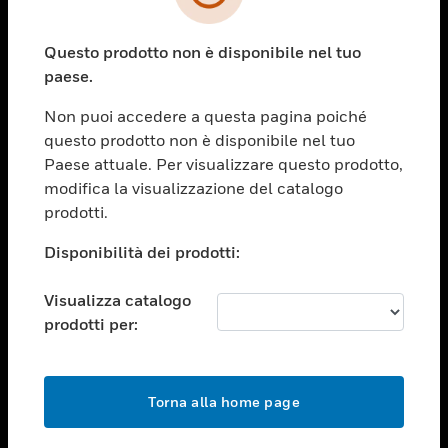
toggle view
SETTORI
Questo prodotto non è disponibile nel tuo
toggle view
ASSISTENZA
paese.
toggle view
Non puoi accedere a questa pagina poiché
OPPORTUNITÀ DI LAVORO
questo prodotto non è disponibile nel tuo
toggle view
Paese attuale. Per visualizzare questo prodotto,
SOCIETÀ
modifica la visualizzazione del catalogo
prodotti.
toggle view
CONTATTACI
Disponibilità dei prodotti:
toggle view
NOTE LEGALI
Visualizza catalogo
toggle view
prodotti per:
FOLLOW US
Torna alla home page