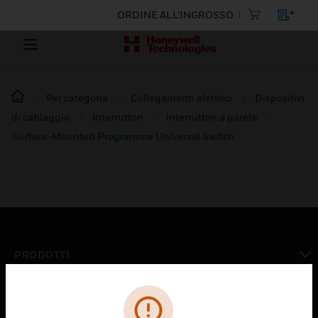
ORDINE ALL'INGROSSO
Per categoria
Collegamenti elettrici
Dispositivi
di cablaggio
Interruttori
Interruttori a parete
Surface-Mounted Programme Universal Switch
PRODOTTI
toggle view
SOLUZIONI