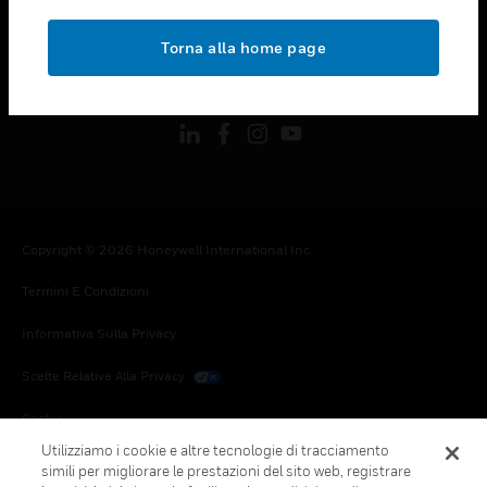
toggle view
NOTE LEGALI
Torna alla home page
toggle view
FOLLOW US
Copyright © 2026 Honeywell International Inc.
Termini E Condizioni
Informativa Sulla Privacy
Scelte Relative Alla Privacy
Cookie
Utilizziamo i cookie e altre tecnologie di tracciamento
Annulla Sottoscrizione Globale
simili per migliorare le prestazioni del sito web, registrare