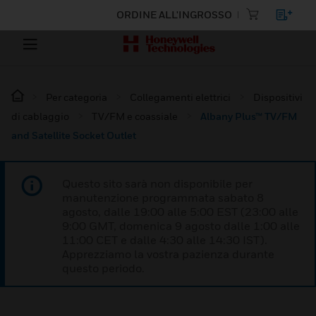
ORDINE ALL'INGROSSO
Per categoria
Collegamenti elettrici
Dispositivi
di cablaggio
TV/FM e coassiale
Albany Plus™ TV/FM
and Satellite Socket Outlet
Questo sito sarà non disponibile per
manutenzione programmata sabato 8
agosto, dalle 19:00 alle 5:00 EST (23:00 alle
9:00 GMT, domenica 9 agosto dalle 1:00 alle
11:00 CET e dalle 4:30 alle 14:30 IST).
Apprezziamo la vostra pazienza durante
questo periodo.