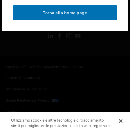
toggle view
NOTE LEGALI
Torna alla home page
toggle view
FOLLOW US
Copyright © 2026 Honeywell International Inc.
Termini E Condizioni
Informativa Sulla Privacy
Scelte Relative Alla Privacy
Cookie
Utilizziamo i cookie e altre tecnologie di tracciamento
Annulla Sottoscrizione Globale
simili per migliorare le prestazioni del sito web, registrare