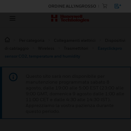
ORDINE ALL'INGROSSO
Per categoria
Collegamenti elettrici
Dispositivi
di cablaggio
Wireless
Trasmettitori
Easyclickpro
sensor CO2, temperature and humidity
Questo sito sarà non disponibile per
manutenzione programmata sabato 8
agosto, dalle 19:00 alle 5:00 EST (23:00 alle
9:00 GMT, domenica 9 agosto dalle 1:00 alle
11:00 CET e dalle 4:30 alle 14:30 IST).
Apprezziamo la vostra pazienza durante
questo periodo.