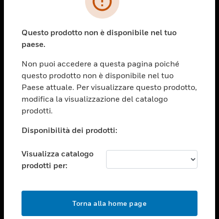
toggle view
SETTORI
Questo prodotto non è disponibile nel tuo
toggle view
paese.
ASSISTENZA
Non puoi accedere a questa pagina poiché
toggle view
OPPORTUNITÀ DI LAVORO
questo prodotto non è disponibile nel tuo
Paese attuale. Per visualizzare questo prodotto,
toggle view
modifica la visualizzazione del catalogo
SOCIETÀ
prodotti.
toggle view
CONTATTACI
Disponibilità dei prodotti:
toggle view
Visualizza catalogo
NOTE LEGALI
prodotti per:
toggle view
FOLLOW US
Torna alla home page