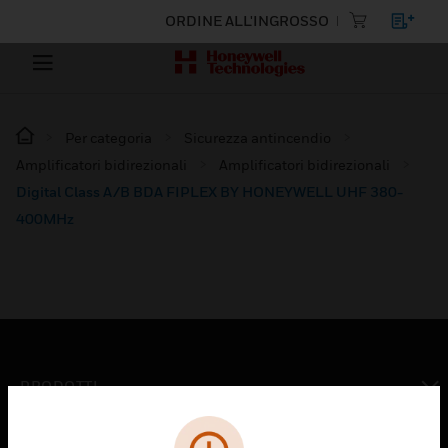
ORDINE ALL'INGROSSO
Per categoria
Sicurezza antincendio
Amplificatori bidirezionali
Amplificatori bidirezionali
Digital Class A/B BDA FIPLEX BY HONEYWELL UHF 380-
400MHz
PRODOTTI
toggle view
SOLUZIONI