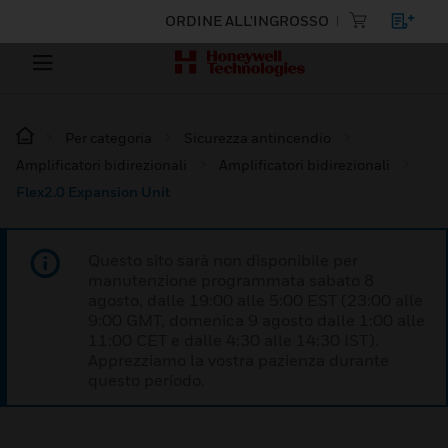
ORDINE ALL'INGROSSO
Per categoria
Sicurezza antincendio
Amplificatori bidirezionali
Amplificatori bidirezionali
Flex2.0 Expansion Unit
Questo sito sarà non disponibile per
manutenzione programmata sabato 8
agosto, dalle 19:00 alle 5:00 EST (23:00 alle
9:00 GMT, domenica 9 agosto dalle 1:00 alle
11:00 CET e dalle 4:30 alle 14:30 IST).
Apprezziamo la vostra pazienza durante
questo periodo.