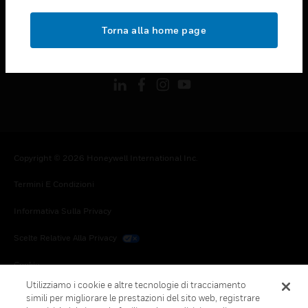
toggle view
NOTE LEGALI
Torna alla home page
toggle view
FOLLOW US
Copyright © 2026 Honeywell International Inc.
Termini E Condizioni
Informativa Sulla Privacy
Scelte Relative Alla Privacy
Cookie
Utilizziamo i cookie e altre tecnologie di tracciamento
Annulla Sottoscrizione Globale
simili per migliorare le prestazioni del sito web, registrare