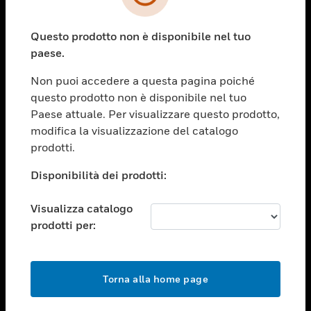
toggle view
SETTORI
Questo prodotto non è disponibile nel tuo
toggle view
ASSISTENZA
paese.
toggle view
Non puoi accedere a questa pagina poiché
OPPORTUNITÀ DI LAVORO
questo prodotto non è disponibile nel tuo
toggle view
Paese attuale. Per visualizzare questo prodotto,
SOCIETÀ
modifica la visualizzazione del catalogo
prodotti.
toggle view
CONTATTACI
Disponibilità dei prodotti:
toggle view
NOTE LEGALI
Visualizza catalogo
toggle view
prodotti per:
FOLLOW US
Torna alla home page