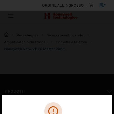
ORDINE ALL'INGROSSO
Per categoria
Sicurezza antincendio
Amplificatori bidirezionali
Cornette e telefoni
Honeywell Network 16 Master Panel
PRODOTTI
toggle view
SOLUZIONI