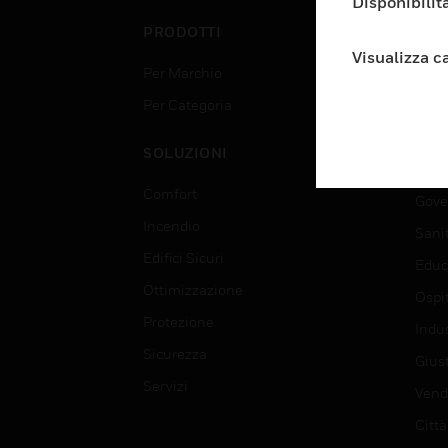
Disponibilità
PRODOTTI
SET
Visualizza c
Per Marchio
Aerop
Per Categoria
Edif
Data
SOLUZIONI
Istru
Comfort
Gove
Incendio
Sani
Edifici Sicuri
Educ
Ottimizzazione
Ospit
Protezione
Indu
Sicurezza
Giust
Servizi
Vendi
Città