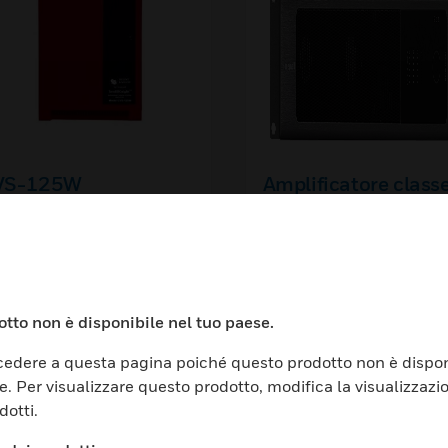
VS-125W
Amplificatore class
a 4 Canali
indipendenti. Poten
Amplificatore classe D a 
Canali indipendenti. Pot
totale 2000W
totale 2000W
tto non è disponibile nel tuo paese.
edere a questa pagina poiché questo prodotto non è dispon
e. Per visualizzare questo prodotto, modifica la visualizzazi
dotti.