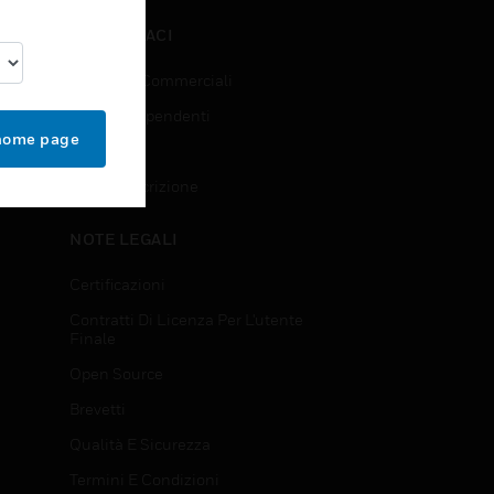
CONTATTACI
Richieste Commerciali
Accesso Dipendenti
 home page
Iscrizione
Annulla Iscrizione
NOTE LEGALI
Certificazioni
Contratti Di Licenza Per L'utente
Finale
Open Source
Brevetti
Qualità E Sicurezza
Termini E Condizioni