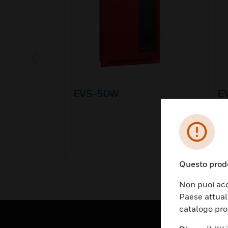
EVS-50W
E
Questo prodo
Non puoi acc
Paese attual
catalogo pro