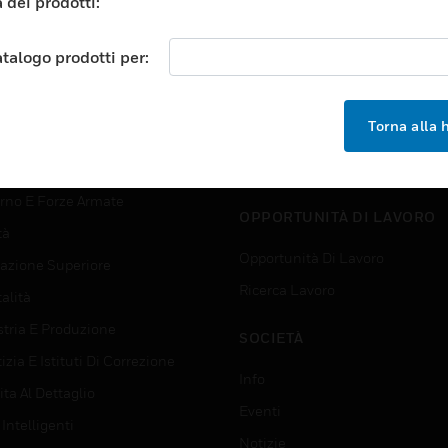
 dei prodotti:
TORI
ASSISTENZA
atalogo prodotti per:
orti
Trova Un Partner
ici Commerciali
Formazione
Torna alla
 Center
Assistenza Tecnica
zione
Tutorial Del Sito Web
rno E Forze Armate
OPPORTUNITÀ DI LAVORO
tà
Opportunità Di Lavoro
azione Superiore
Ricerca Lavoro
alità
stria E Produzione
SOCIETÀ
izia E Istituti Di Correzione
Info
ta Al Dettaglio
Eventi
 Intelligenti
Notizie