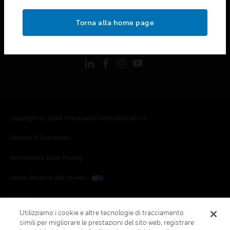
toggle view
NOTE LEGALI
Torna alla home page
toggle view
FOLLOW US
Copyright © 2026 Honeywell International Inc.
Termini E Condizioni
Informativa Sulla Privacy
Scelte Relative Alla Privacy
Cookie
Utilizziamo i cookie e altre tecnologie di tracciamento
Annulla Sottoscrizione Globale
simili per migliorare le prestazioni del sito web, registrare