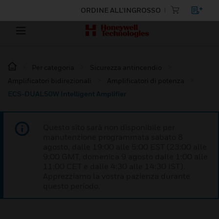
ORDINE ALL'INGROSSO
Per categoria
Sicurezza antincendio
Amplificatori bidirezionali
Amplificatori di potenza
ECS-DUAL50W Intelligent Amplifier
Questo sito sarà non disponibile per
manutenzione programmata sabato 8
agosto, dalle 19:00 alle 5:00 EST (23:00 alle
9:00 GMT, domenica 9 agosto dalle 1:00 alle
11:00 CET e dalle 4:30 alle 14:30 IST).
Apprezziamo la vostra pazienza durante
questo periodo.